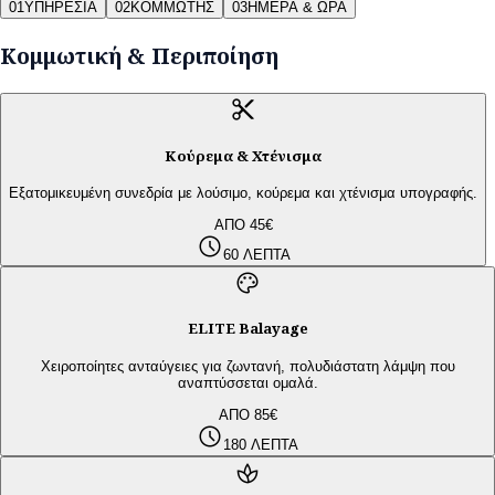
01
ΥΠΗΡΕΣΙΑ
02
ΚΟΜΜΩΤΗΣ
03
ΗΜΕΡΑ & ΩΡΑ
Κομμωτική & Περιποίηση
content_cut
Κούρεμα & Χτένισμα
Εξατομικευμένη συνεδρία με λούσιμο, κούρεμα και χτένισμα υπογραφής.
ΑΠΟ 45€
schedule
60 ΛΕΠΤΑ
palette
ELITE Balayage
Χειροποίητες ανταύγειες για ζωντανή, πολυδιάστατη λάμψη που
αναπτύσσεται ομαλά.
ΑΠΟ 85€
schedule
180 ΛΕΠΤΑ
spa