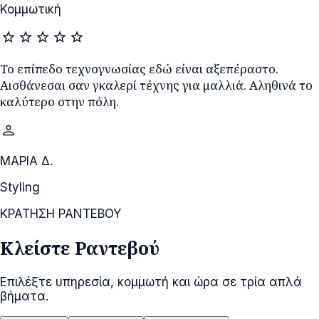
Κομμωτική
star
star
star
star
star
Το επίπεδο τεχνογνωσίας εδώ είναι αξεπέραστο.
Αισθάνεσαι σαν γκαλερί τέχνης για μαλλιά. Αληθινά το
καλύτερο στην πόλη.
person
ΜΑΡΙΑ Δ.
Styling
ΚΡΑΤΗΣΗ ΡΑΝΤΕΒΟΥ
Κλείστε Ραντεβού
Επιλέξτε υπηρεσία, κομμωτή και ώρα σε τρία απλά
βήματα.