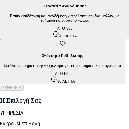
Θεραπεία Αναδόμησης
Βαθιά ενυδάτωση και αναδόμηση για ταλαιπωρημένα μαλλιά, με
χαλαρωτικό μασάζ τριχωτού.
ΑΠΟ 35€
schedule
45 ΛΕΠΤΑ
favorite
Χτένισμα Εκδήλωσης
Βραδινό, επίσημο ή νυφικό χτένισμα για τις πιο σημαντικές στιγμές σας.
ΑΠΟ 80€
schedule
90 ΛΕΠΤΑ
ΣΥΝΕΧΕΙΑ
Η Επιλογή Σας
ΥΠΗΡΕΣΙΑ
Εκκρεμεί επιλογή...