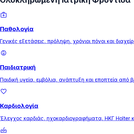
medical_services
Παθολογία
Γενικές εξετάσεις, πρόληψη, χρόνιοι πόνοι και διαχε
child_care
Παιδιατρική
Παιδική υγεία, εμβόλια, ανάπτυξη και εποπτεία από β
favorite
Καρδιολογία
Έλεγχος καρδιάς, ηχοκαρδιογραφήματα, ΗΚΓ Holter κ
dermatology