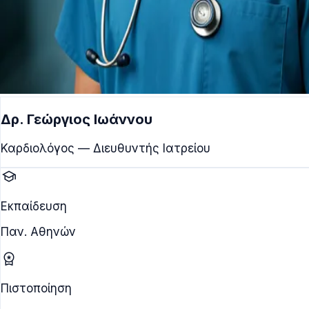
Δρ. Γεώργιος Ιωάννου
Καρδιολόγος — Διευθυντής Ιατρείου
school
Εκπαίδευση
Παν. Αθηνών
workspace_premium
Πιστοποίηση