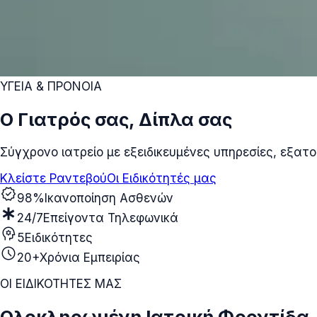
ΥΓΕΙΑ & ΠΡΟΝΟΙΑ
Ο Γιατρός σας, Δίπλα σας
Σύγχρονο ιατρείο με εξειδικευμένες υπηρεσίες, εξατο
Κλείστε Ραντεβού
Οι Ειδικότητές μας
verified
98%
Ικανοποίηση Ασθενών
emergency
24/7
Επείγοντα Τηλεφωνικά
psychology
5
Ειδικότητες
schedule
20+
Χρόνια Εμπειρίας
ΟΙ ΕΙΔΙΚΟΤΗΤΕΣ ΜΑΣ
Ολοκληρωμένη Ιατρική Φροντίδα