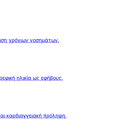
ίριση χρόνιων νοσημάτων.
ρεφική ηλικία ως εφήβους.
αι καρδιαγγειακή πρόληψη.