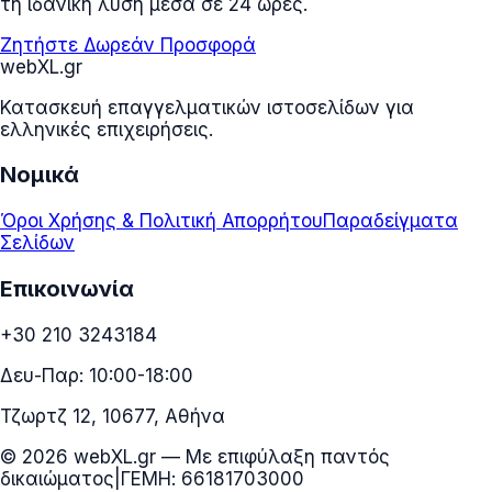
τη ιδανική λύση μέσα σε 24 ώρες.
Ζητήστε Δωρεάν Προσφορά
web
XL
.gr
Κατασκευή επαγγελματικών ιστοσελίδων για
ελληνικές επιχειρήσεις.
Νομικά
Όροι Χρήσης & Πολιτική Απορρήτου
Παραδείγματα
Σελίδων
Επικοινωνία
+30 210 3243184
Δευ-Παρ: 10:00-18:00
Τζωρτζ 12, 10677, Αθήνα
© 2026 webXL.gr — Με επιφύλαξη παντός
δικαιώματος
|
ΓΕΜΗ: 66181703000